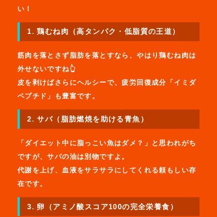
い！
1. 鶏むね肉（高タンパク・低脂質の王道）
筋肉を落とさず脂肪を落とすなら、やはり鶏むね肉は
外せないですね👆
皮を剥けばさらにヘルシーで、疲労回復成分「イミダ
ペプチド」も豊富です。
2. サバ（脂肪燃焼を助ける青魚）
「ダイエット中に脂っこい魚はダメ？」と思われがち
ですが、サバの油は別物ですよ。
代謝を上げ、血液をサラサラにしてくれる頼もしい存
在です。
3. 卵（アミノ酸スコア100の完全栄養食）